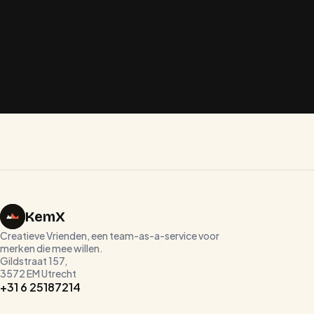
Word straks ook een
creatieve vriend
.
Plan een kennismaking
Bekijk de homepage
KemX
Creatieve Vrienden, een team-as-a-service voor
merken die mee willen.
Gildstraat 157,
3572 EM Utrecht
+31 6 25187214