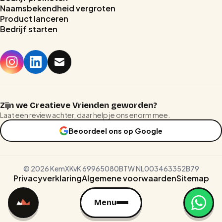
Naamsbekendheid vergroten
Product lanceren
Bedrijf starten
Home
Stages
Prijzen
Zijn we Creatieve Vrienden geworden?
Reviews
Laat een review achter, daar help je ons enorm mee.
Beoordeel ons op Google
Blog
©
2026
KemX
KvK 69965080
BTW NL003463352B79
CALL
BOEK EEN CALL
BOEK EEN CALL
Privacyverklaring
Algemene voorwaarden
Sitemap
Menu
Menu