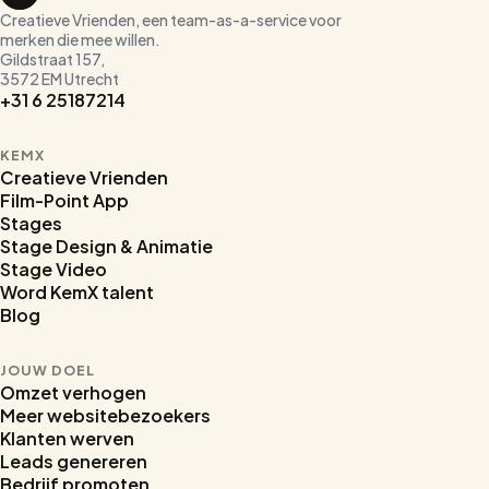
Creatieve Vrienden, een team-as-a-service voor
merken die mee willen.
Gildstraat 157,
3572 EM Utrecht
+31 6 25187214
KEMX
Creatieve Vrienden
Film-Point App
Stages
Stage Design & Animatie
Stage Video
Word KemX talent
Blog
JOUW DOEL
Omzet verhogen
Meer websitebezoekers
Klanten werven
Leads genereren
Bedrijf promoten