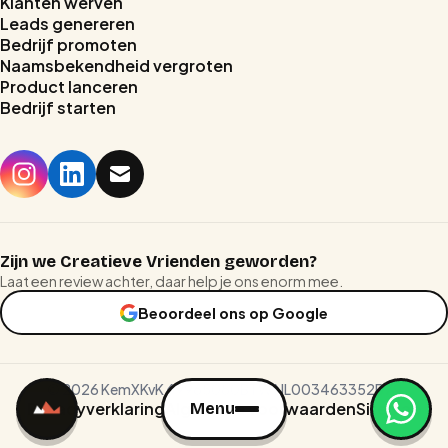
Klanten werven
Leads genereren
Bedrijf promoten
Naamsbekendheid vergroten
Home
Product lanceren
Bedrijf starten
Stages
Prijzen
Reviews
Zijn we Creatieve Vrienden geworden?
Laat een review achter, daar help je ons enorm mee.
Blog
Beoordeel ons op Google
CALL
BOEK EEN CALL
BOEK EEN CALL
©
2026
KemX
KvK 69965080
BTW NL003463352B79
Privacyverklaring
Algemene voorwaarden
Sitemap
Menu
Menu