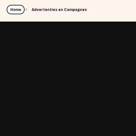
Home
Advertenties en Campagnes
Opvallende advertenties
Start een proefproject van €95.