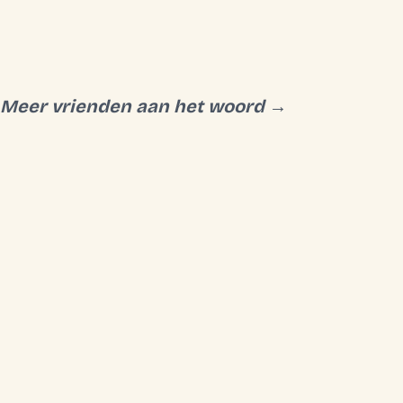
Meer vrienden aan het woord →
SCHURWANZPICS
jn
“
Ik werk altijd graag met deze
“
Dank voor alle 
altijd
mannen samen, ze voelen voor mij
campagne die w
ner
echt als creatieve vrienden. Top
jullie ervaring 
service en altijd op tijd!
”
gedragen!
”
Yannick Schurwanz
Victor Bi
YS
VB
Google review
Google rev