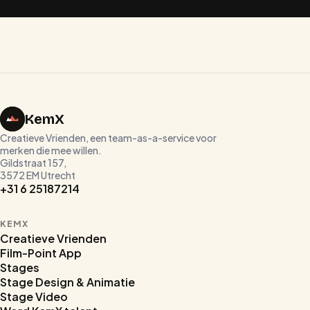
Plan een kennismaking
Bekijk de homepage
KemX
Creatieve Vrienden, een team-as-a-service voor
merken die mee willen.
Gildstraat 157,
3572 EM Utrecht
+31 6 25187214
KEMX
Creatieve Vrienden
Film-Point App
Stages
Stage Design & Animatie
Stage Video