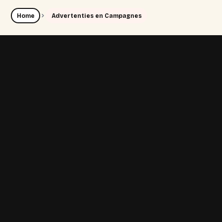
Home
Advertenties en Campagnes
bedrijven
Start een proefproject van €95.