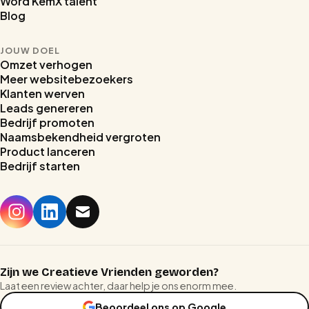
Word KemX talent
Blog
JOUW DOEL
Omzet verhogen
Meer websitebezoekers
Klanten werven
Leads genereren
Bedrijf promoten
Naamsbekendheid vergroten
Product lanceren
Bedrijf starten
Home
Stages
Prijzen
Zijn we Creatieve Vrienden geworden?
Laat een review achter, daar help je ons enorm mee.
Reviews
Beoordeel ons op Google