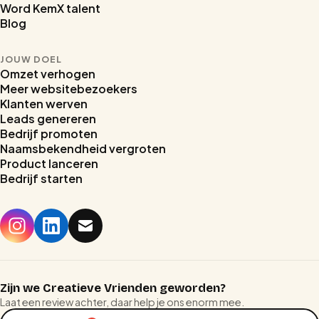
Word KemX talent
Blog
JOUW DOEL
Omzet verhogen
Meer websitebezoekers
Klanten werven
Leads genereren
Bedrijf promoten
Naamsbekendheid vergroten
Product lanceren
Bedrijf starten
Home
Stages
Prijzen
Zijn we Creatieve Vrienden geworden?
Laat een review achter, daar help je ons enorm mee.
Reviews