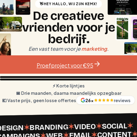
👋
HEY HALLO, WIJ ZIJN KEMX!
De creatieve
vrienden voor je
bedrijf
.
Een vast team voor je
marketing
.
Proefproject voor €95
⚡️ Korte lijntjes
📅 Drie maanden, daarna maandelijks opzegbaar
💶 Vaste prijs, geen losse offertes
26
×
reviews
✶
SOCIAL
✶
VIDEO
✶
BRANDING
✶
DESIGN
CONTENT
✶
EMAIL
✶
WEB
✶
CAMPAIGNS