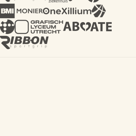
“
Ik werk vooral achter de schermen, waar ik
het leuk vind om te kijken hoe ver je een idee
kunt oprekken voordat het iets anders wordt.
Meestal iets beter, soms gewoon anders.
”
Tommy
,
Brand & Social media