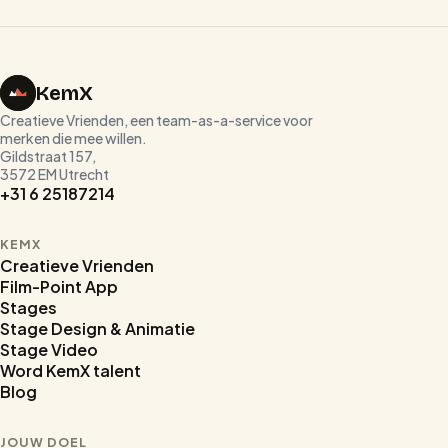
KemX
Creatieve Vrienden, een team-as-a-service voor
merken die mee willen.
Gildstraat 157,
3572 EM Utrecht
+31 6 25187214
KEMX
Creatieve Vrienden
Film-Point App
Stages
Stage Design & Animatie
Stage Video
Word KemX talent
Blog
JOUW DOEL