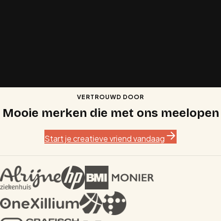
Ik wil mijn
Product lanceren
Ik wil een
Bedrijf starten
VERTROUWD DOOR
Mooie merken die met ons meelopen
Start je creatieve vriend vandaag