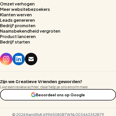
Omzet verhogen
Meer websitebezoekers
Klanten werven
Leads genereren
Bedrijf promoten
Naamsbekendheid vergroten
Product lanceren
Bedrijf starten
Home
Stages
Prijzen
Zijn we Creatieve Vrienden geworden?
Laat een review achter, daar help je ons enorm mee.
Reviews
Beoordeel ons op Google
Blog
©
2026
KemX
KvK 69965080
BTW NL003463352B79