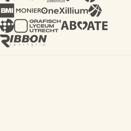
“
Ik werk vooral achter de schermen, waar ik
het leuk vind om te kijken hoe ver je een idee
kunt oprekken voordat het iets anders wordt.
Meestal iets beter, soms gewoon anders.
”
Tommy
,
Brand & Social media