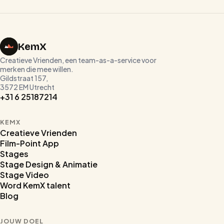
KemX
Creatieve Vrienden, een team-as-a-service voor
merken die mee willen.
Gildstraat 157,
3572 EM Utrecht
+31 6 25187214
KEMX
Creatieve Vrienden
Film-Point App
Stages
Stage Design & Animatie
Stage Video
Word KemX talent
Blog
JOUW DOEL