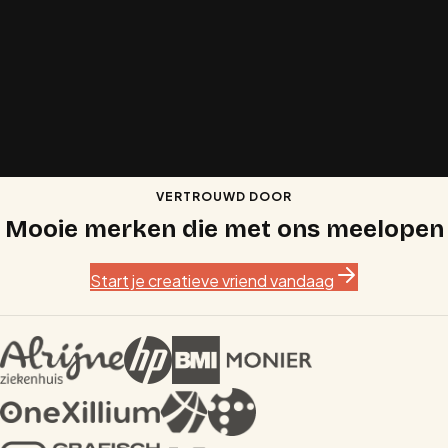
Ik wil mijn
Product lanceren
Ik wil een
Bedrijf starten
VERTROUWD DOOR
Mooie merken die met ons meelopen
Start je creatieve vriend vandaag