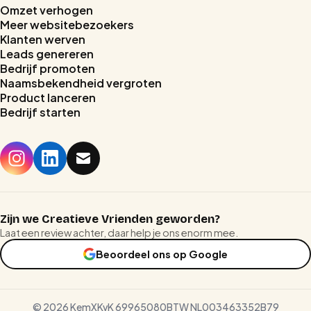
Omzet verhogen
Meer websitebezoekers
Klanten werven
Leads genereren
Bedrijf promoten
Naamsbekendheid vergroten
Product lanceren
Bedrijf starten
Home
Stages
Prijzen
Zijn we Creatieve Vrienden geworden?
Laat een review achter, daar help je ons enorm mee.
Reviews
Beoordeel ons op Google
Blog
©
2026
KemX
KvK 69965080
BTW NL003463352B79