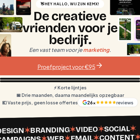
👋
HEY HALLO, WIJ ZIJN KEMX!
De creatieve
vrienden voor je
bedrijf
.
Een vast team voor je
marketing
.
Proefproject voor €95
⚡️ Korte lijntjes
📅 Drie maanden, daarna maandelijks opzegbaar
💶 Vaste prijs, geen losse offertes
26
×
reviews
✶
SOCIAL
✶
VIDEO
✶
BRANDING
✶
DESIGN
CONTENT
✶
EMAIL
✶
WEB
✶
CAMPAIGNS