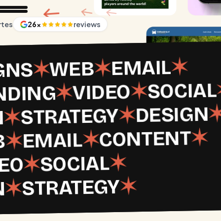
rtes
26
×
reviews
✶
EMAIL
✶
WEB
✶
GNS
SOCIAL
✶
VIDEO
✶
NDING
DESIGN
✶
STRATEGY
✶
N
✶
CONTENT
✶
EMAIL
✶
B
✶
SOCIAL
✶
DEO
✶
STRATEGY
✶
N