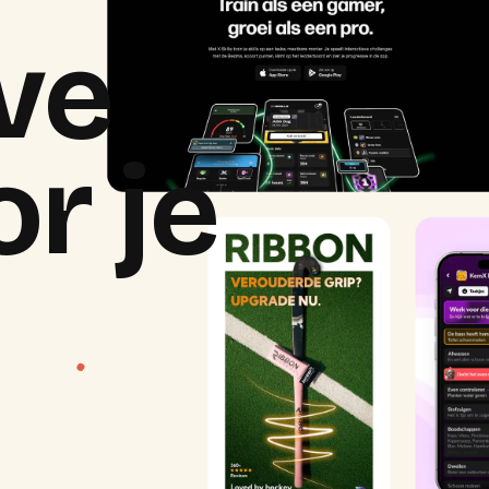
ve
r je