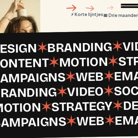
⚡️ Korte lijntjes
📅 Drie maande
VI
✶
BRANDING
✶
ESIGN
ST
✶
MOTION
✶
ONTENT
EMA
✶
WEB
✶
AMPAIGNS
SOC
✶
VIDEO
✶
RANDING
D
✶
STRATEGY
✶
MOTION
EMA
✶
WEB
✶
CAMPAIGNS