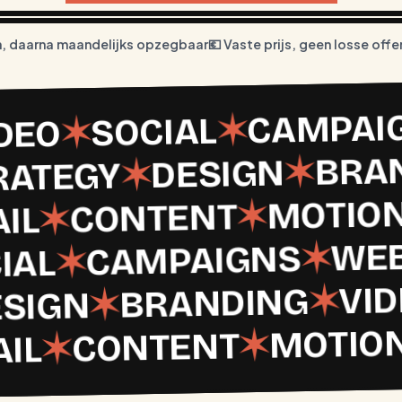
n, daarna maandelijks opzegbaar
💶 Vaste prijs, geen losse offe
CAMPAI
✶
SOCIAL
✶
DEO
BRA
✶
DESIGN
✶
RATEGY
MOTIO
✶
CONTENT
✶
IL
WE
✶
CAMPAIGNS
✶
IAL
VI
✶
BRANDING
✶
ESIGN
MOTIO
✶
CONTENT
✶
IL