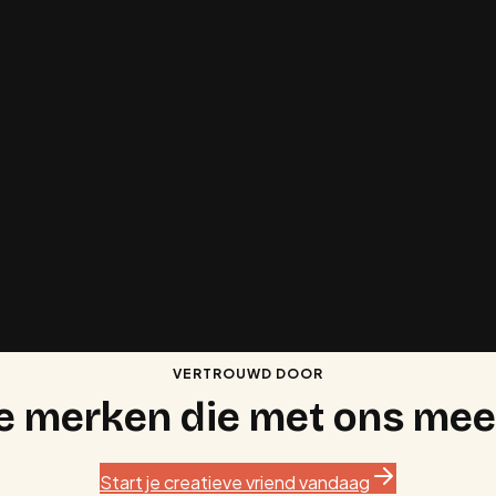
Ik wil meer
Bezoekers op mijn website
Ik wil mijn
Product lanceren
VERTROUWD DOOR
e merken die met ons mee
Start je creatieve vriend vandaag