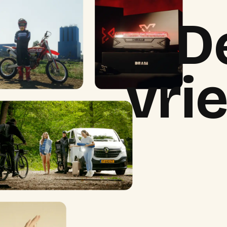
D
vri