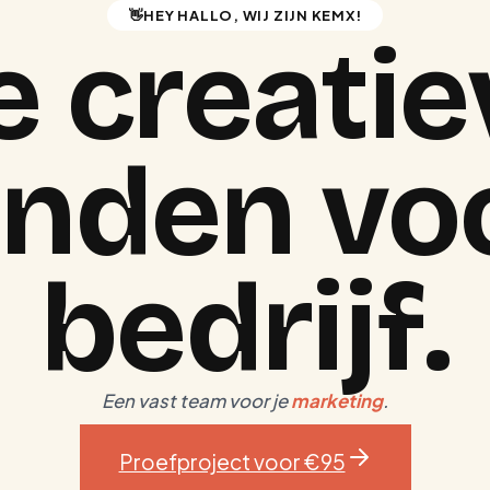
👋
HEY HALLO, WIJ ZIJN KEMX!
e creatie
enden voo
bedrijf
.
Een vast team voor je
marketing
.
Proefproject voor €95