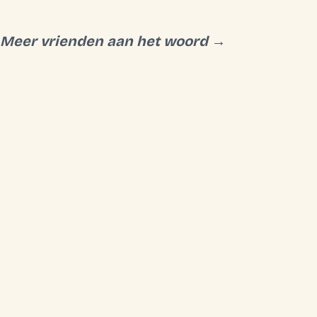
Meer vrienden aan het woord →
SCHURWANZPICS
jn
“
Ik werk altijd graag met deze
“
Dank voor alle 
altijd
mannen samen, ze voelen voor mij
campagne die w
ner
echt als creatieve vrienden. Top
jullie ervaring 
service en altijd op tijd!
”
gedragen!
”
Yannick Schurwanz
Victor Bi
YS
VB
Google review
Google rev
Hoeveel creat